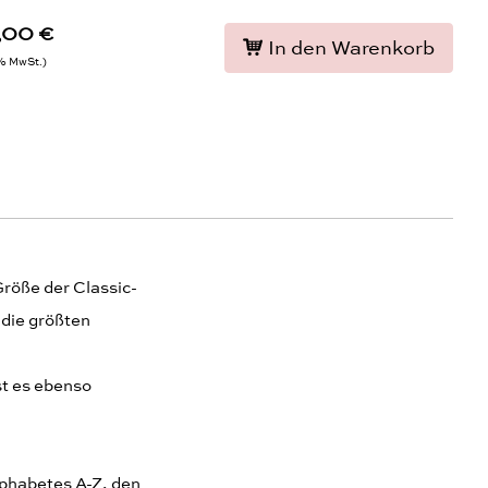
,00 €
In den Warenkorb
9% MwSt.
Größe der Classic-
 die größten
t es ebenso
lphabetes A-Z, den