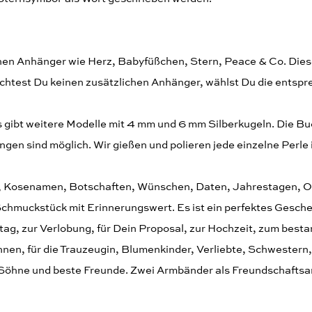
inen Anhänger wie Herz, Babyfüßchen, Stern, Peace & Co. Die
chtest Du keinen zusätzlichen Anhänger, wählst Du die entspr
Es gibt weitere Modelle mit 4 mm und 6 mm Silberkugeln. Die B
n sind möglich. Wir gießen und polieren jede einzelne Perle 
s, Kosenamen, Botschaften, Wünschen, Daten, Jahrestagen, 
chmuckstück mit Erinnerungswert. Es ist ein perfektes Gesche
ag, zur Verlobung, für Dein Proposal, zur Hochzeit, zum best
nen, für die Trauzeugin, Blumenkinder, Verliebte, Schwestern, 
, Söhne und beste Freunde. Zwei Armbänder als Freundschafts