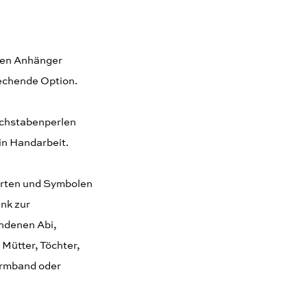
sen Anhänger
echende Option.
uchstabenperlen
in Handarbeit.
Orten und Symbolen
nk zur
andenen Abi,
Mütter, Töchter,
armband oder