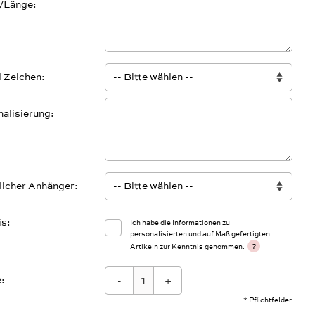
/Länge
l Zeichen
alisierung
licher Anhänger
is
Ich habe die Informationen zu
personalisierten und auf Maß gefertigten
?
Artikeln zur Kenntnis genommen.
:
-
+
* Pflichtfelder