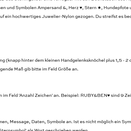
chen und Symbolen Ampersand &, Herz ♥︎, Stern ★, Hundepfote u
auf ein hochwertiges Juwelier-Nylon gezogen. Du streifst es b
 (knapp hinter dem kleinen Handgelenksknöchel plus 1,5 - 2 
igende Maß gib bitte im Feld Größe an.
rn im Feld 'Anzahl Zeichen' an. Beispiel: RUBY&BEN♥︎ sind 9 Ze
Namen, Message, Daten, Symbole an. Ist es nicht möglich ein Sym
Sternsymbol' als Wort geschrieben werden.