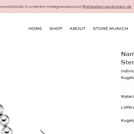
hmuck - 18 Karat Gold und Sterlingsilber - gefertigt als Einzelstück au
HOME
SHOP
ABOUT
STORE MUNICH
Nam
Ster
Indivi
Kugel
Materi
Liefer
Kugel