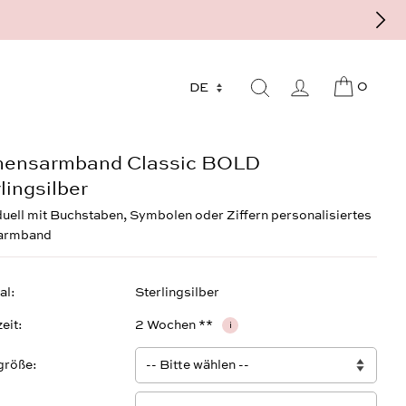
f Bestellung, individuell und auf Maß
0
ensarmband Classic BOLD
lingsilber
duell mit Buchstaben, Symbolen oder Ziffern personalisiertes
armband
al
Sterlingsilber
zeit
2 Wochen **
i
größe