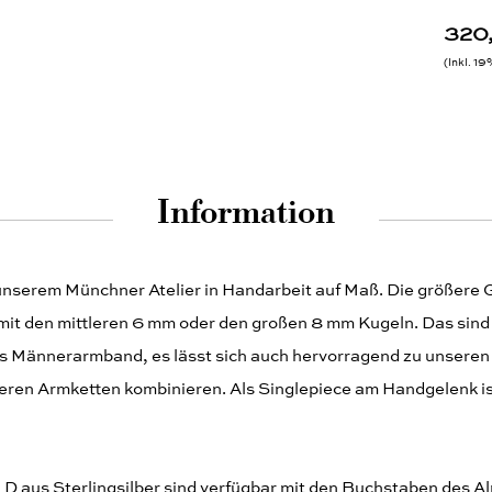
320
Inkl. 1
Information
unserem Münchner Atelier in Handarbeit auf Maß. Die größere 
mit den mittleren 6 mm oder den großen 8 mm Kugeln. Das sind
hes Männerarmband, es lässt sich auch hervorragend zu unseren
ren Armketten kombinieren. Als Singlepiece am Handgelenk is
D aus Sterlingsilber sind verfügbar mit den Buchstaben des A