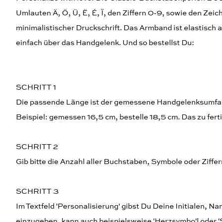
Umlauten Ä, Ö, Ü, Ë, É, Ï, den Ziffern 0-9, sowie den Zei
minimalistischer Druckschrift. Das Armband ist elastisch 
einfach über das Handgelenk. Und so bestellst Du:
SCHRITT 1
Die passende Länge ist der gemessene Handgelenksumfang
Beispiel: gemessen 16,5 cm, bestelle 18,5 cm. Das zu fert
SCHRITT 2
Gib bitte die Anzahl aller Buchstaben, Symbole oder Ziffe
SCHRITT 3
Im Textfeld 'Personalisierung' gibst Du Deine Initialen, 
einzugeben, kann auch beispielsweise 'Herzsymbo'l oder '