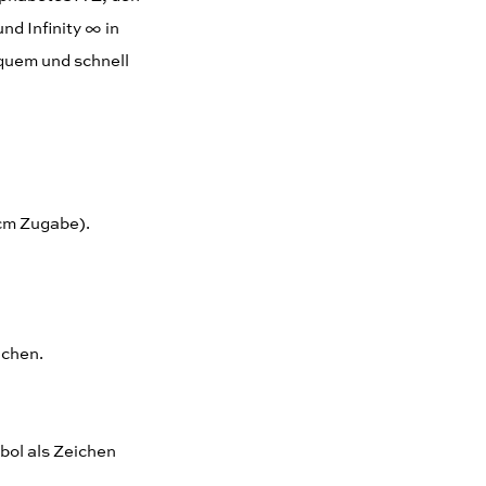
nd Infinity ∞ in
equem und schnell
cm Zugabe).
ichen.
bol als Zeichen