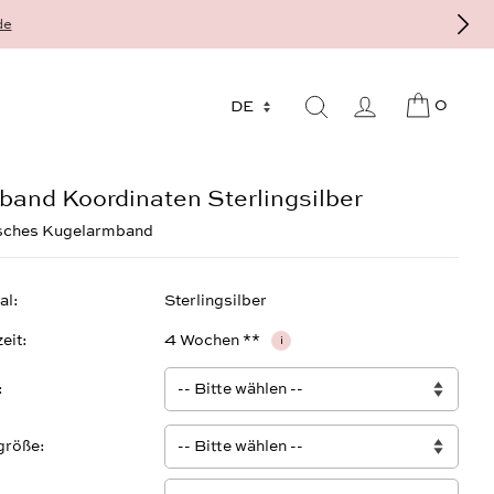
f Bestellung, individuell und auf Maß
0
and Koordinaten Sterlingsilber
isches Kugelarmband
al
Sterlingsilber
zeit
4 Wochen **
i
größe