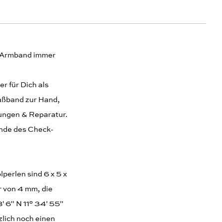
em Armband immer
r für Dich als
Maßband zur Hand,
ungen & Reparatur.
Ende des Check-
perlen sind 6 x 5 x
 von 4 mm, die
' 6" N 11° 34' 55"
zlich noch einen