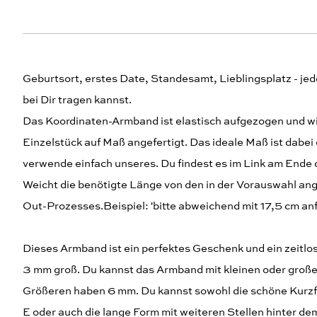
Geburtsort, erstes Date, Standesamt, Lieblingsplatz - je
bei Dir tragen kannst.
Das Koordinaten-Armband ist elastisch aufgezogen und wird
Einzelstück auf Maß angefertigt. Das ideale Maß ist dab
verwende einfach unseres. Du findest es im Link am End
Weicht die benötigte Länge von den in der Vorauswahl a
Out-Prozesses.Beispiel: 'bitte abweichend mit 17,5 cm an
Dieses Armband ist ein perfektes Geschenk und ein zeitlo
3 mm groß. Du kannst das Armband mit kleinen oder groß
Größeren haben 6 mm. Du kannst sowohl die schöne Kurzfo
E oder auch die lange Form mit weiteren Stellen hinter d