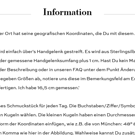
Information
der Ort hat seine geografischen Koordinaten, die Du mit dies
 einfach über's Handgelenk gestreift. Es wird aus Sterlingsilbe
ei der gemessene Handgelenksumfang plus 1 cm. Hast Du kein 
e der Beschreibung oder in unseren FAQ unter dem Punkt Änder
ngegeben Größen ab, notiere uns diese im Bemerkungsfeld am 
fertigen. Ich habe 16,5 cm gemessen.'
ses Schmuckstück für jeden Tag. Die Buchstaben/Ziffer/Symbol
en Kugeln wählen. Die kleinen Kugeln haben einen Durchmesser
rm der Koordinaten einfügen, wie z.B. die von München: 48° 8
em Komma wie hier in der Abbildung. Wahlweise kannst Du zusät