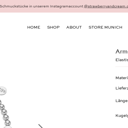
hmuck - 18 Karat Gold und Sterlingsilber - gefertigt als Einzelstück au
HOME
SHOP
ABOUT
STORE MUNICH
Armb
Elast
Materi
Liefer
Länge
Kugel