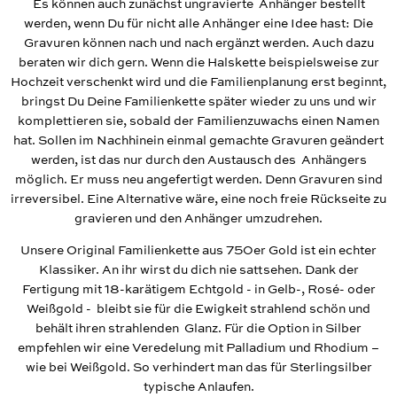
Es können auch zunächst ungravierte Anhänger bestellt
werden, wenn Du für nicht alle Anhänger eine Idee hast: Die
Gravuren können nach und nach ergänzt werden. Auch dazu
beraten wir dich gern. Wenn die Halskette beispielsweise zur
Hochzeit verschenkt wird und die Familienplanung erst beginnt,
bringst Du Deine Familienkette später wieder zu uns und wir
komplettieren sie, sobald der Familienzuwachs einen Namen
hat. Sollen im Nachhinein einmal gemachte Gravuren geändert
werden, ist das nur durch den Austausch des Anhängers
möglich. Er muss neu angefertigt werden. Denn Gravuren sind
irreversibel. Eine Alternative wäre, eine noch freie Rückseite zu
gravieren und den Anhänger umzudrehen.
Unsere Original Familienkette aus 750er Gold ist ein echter
Klassiker. An ihr wirst du dich nie sattsehen. Dank der
Fertigung mit 18-karätigem Echtgold - in Gelb-, Rosé- oder
Weißgold - bleibt sie für die Ewigkeit strahlend schön und
behält ihren strahlenden Glanz. Für die Option in Silber
empfehlen wir eine Veredelung mit Palladium und Rhodium –
wie bei Weißgold. So verhindert man das für Sterlingsilber
typische Anlaufen.