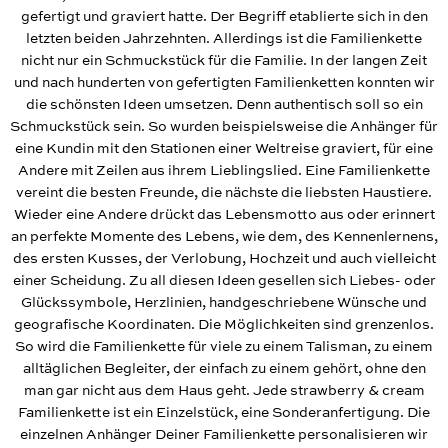
gefertigt und graviert hatte. Der Begriff etablierte sich in den
letzten beiden Jahrzehnten. Allerdings ist die Familienkette
nicht nur ein Schmuckstück für die Familie. In der langen Zeit
und nach hunderten von gefertigten Familienketten konnten wir
die schönsten Ideen umsetzen. Denn authentisch soll so ein
Schmuckstück sein. So wurden beispielsweise die Anhänger für
eine Kundin mit den Stationen einer Weltreise graviert, für eine
Andere mit Zeilen aus ihrem Lieblingslied. Eine Familienkette
vereint die besten Freunde, die nächste die liebsten Haustiere.
Wieder eine Andere drückt das Lebensmotto aus oder erinnert
an perfekte Momente des Lebens, wie dem, des Kennenlernens,
des ersten Kusses, der Verlobung, Hochzeit und auch vielleicht
einer Scheidung. Zu all diesen Ideen gesellen sich Liebes- oder
Glückssymbole, Herzlinien, handgeschriebene Wünsche und
geografische Koordinaten. Die Möglichkeiten sind grenzenlos.
So wird die Familienkette für viele zu einem Talisman, zu einem
alltäglichen Begleiter, der einfach zu einem gehört, ohne den
man gar nicht aus dem Haus geht. Jede strawberry & cream
Familienkette ist ein Einzelstück, eine Sonderanfertigung. Die
einzelnen Anhänger Deiner Familienkette personalisieren wir