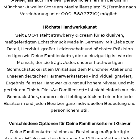
Atelier, als auch in einem persönlichen Termin bei uns im
Münchner Juwelier Store
am Maximiliansplatz 15 (Termine nach
Vereinbarung unter 089-56827710) möglich.
Höchste Handwerkskunst
Seit 2004 steht strawberry & cream für exklusiven,
maßgefertigten Echtschmuck Made in Germany. Mit Liebe zum
Detail, Herzblut, großer Leidenschaft und höchster Präzision
fertigen wir Deine Familienkette, die so einzigartig ist wie der
Mensch, der sie trägt. Jedes unserer hochwertigen
Schmuckstücke ist ein Unikat aus dem Münchner Atelier und
unseren deutschen Partnerwerkstätten - individuell graviert,
Ergebnis feinster Handwerkskunst auf hohem Niveau und mit
perfektem Finish. Die s&c Familienkette ist nicht einfach nur ein
Schmuckstück, sondern ein Lieblingsstück mit einer für jede
Besitzerin und jeden Besitzer ganz individuellen Bedeutung und
persönlichem Stil.
Verschiedene Optionen für Deine Familienkette mit Gravur
Deine Familienkette ist eine auf Bestellung maßgefertigte
Kreation. Wähle zwischen filigraner (mit 1,5 mm Kettenstärke),