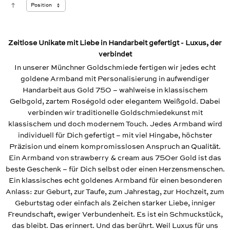
Zeitlose Unikate mit Liebe in Handarbeit gefertigt - Luxus, der
verbindet
In unserer Münchner Goldschmiede fertigen wir jedes echt
goldene Armband mit Personalisierung in aufwendiger
Handarbeit aus Gold 750 – wahlweise in klassischem
Gelbgold, zartem Roségold oder elegantem Weißgold. Dabei
verbinden wir traditionelle Goldschmiedekunst mit
klassischem und doch modernem Touch. Jedes Armband wird
individuell für Dich gefertigt – mit viel Hingabe, höchster
Präzision und einem kompromisslosen Anspruch an Qualität.
Ein Armband von strawberry & cream aus 750er Gold ist das
beste Geschenk – für Dich selbst oder einen Herzensmenschen.
Ein klassisches echt goldenes Armband für einen besonderen
Anlass: zur Geburt, zur Taufe, zum Jahrestag, zur Hochzeit, zum
Geburtstag oder einfach als Zeichen starker Liebe, inniger
Freundschaft, ewiger Verbundenheit. Es ist ein Schmuckstück,
das bleibt. Das erinnert. Und das berührt. Weil Luxus für uns