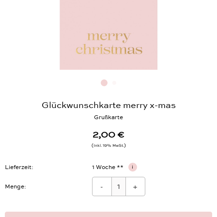
Glückwunschkarte merry x-mas
Grußkarte
2,00 €
Inkl. 19% MwSt.
Lieferzeit
1 Woche **
i
-
+
Menge: