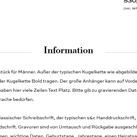
530
Inkl. 1
Information
stück für Männer. Außer der typischen Kugelkette wie abgebild
der Kugelkette Bold tragen. Der große Anhänger kann auf Vord
haben hier viele Zeilen Text Platz. Bitte gib zu gravierenden Dat
prache bedürfen.
klassischer Schreibschrift, der typischen s&c Handdruckschrift,
ndschrift. Gravuren sind von Umtausch und Rückgabe ausgeschl
n, wichtige Daten, Geburtstage, Jahrestage, einen Heiratsan