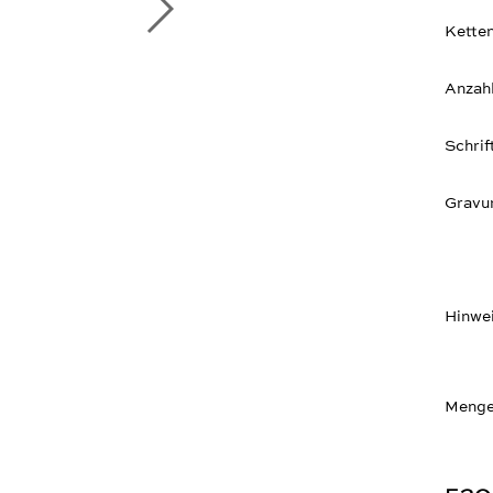
Ketten
Anzah
Schrif
Gravur
Hinwe
Menge