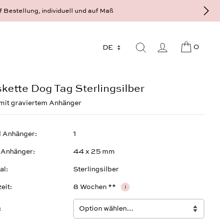
f Bestellung, individuell und auf Maß
0
kette Dog Tag Sterlingsilber
mit graviertem Anhänger
l Anhänger
1
 Anhänger
44 x 25 mm
al
Sterlingsilber
zeit
8 Wochen **
i