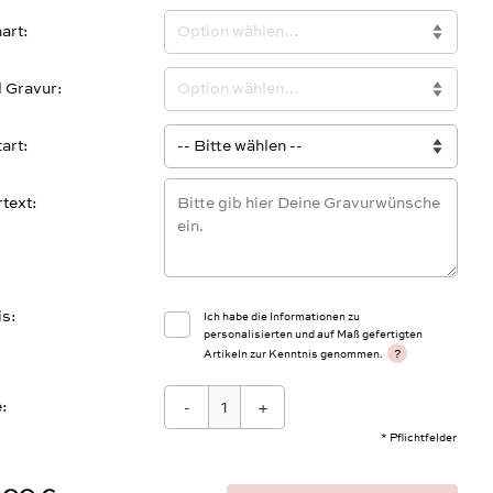
art
l Gravur
tart
text
is
Ich habe die Informationen zu
personalisierten und auf Maß gefertigten
?
Artikeln zur Kenntnis genommen.
:
-
+
* Pflichtfelder