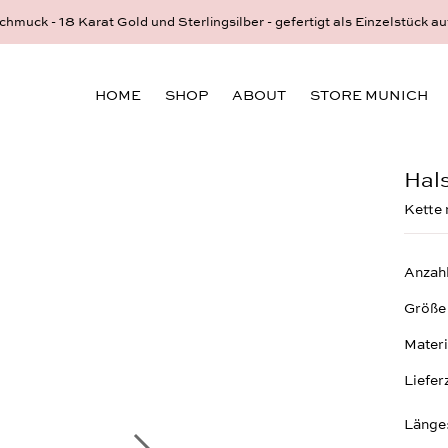
hmuck - 18 Karat Gold und Sterlingsilber - gefertigt als Einzelstück au
HOME
SHOP
ABOUT
STORE MUNICH
Hals
Kette 
Anzah
Größe
Materi
Liefer
Länge