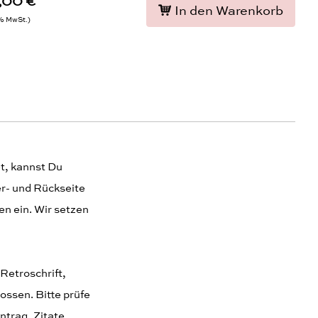
,00 €
In den Warenkorb
9% MwSt.
et, kannst Du
er- und Rückseite
en ein. Wir setzen
 Retroschrift,
ossen. Bitte prüfe
trag, Zitate,