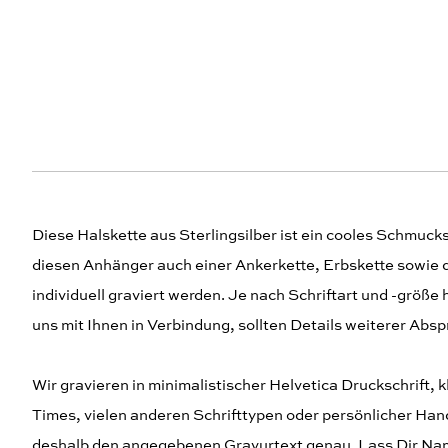
Diese Halskette aus Sterlingsilber ist ein cooles Schmuck
diesen Anhänger auch einer Ankerkette, Erbskette sowie 
individuell graviert werden. Je nach Schriftart und -größe 
uns mit Ihnen in Verbindung, sollten Details weiterer Abs
Wir gravieren in minimalistischer Helvetica Druckschrift, 
Times, vielen anderen Schrifttypen oder persönlicher Ha
deshalb den angegebenen Gravurtext genau. Lass Dir Name