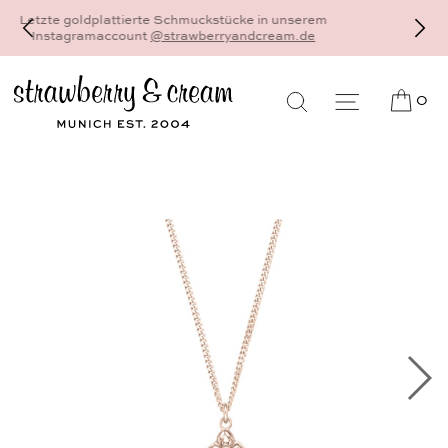
Dein schönster und persönlichster Schmuck - 18
Karat Gold und Sterlingsilber - gefertigt als
Einzelstück auf Bestellung, individuell und auf Ma
0