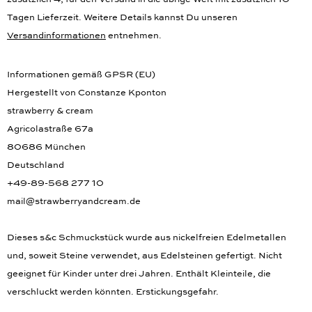
zusätzlich 4, für den Versand in die übrige Welt mit zusätzlich 10
Tagen Lieferzeit. Weitere Details kannst Du unseren
Versandinformationen
entnehmen.
Informationen gemäß GPSR (EU)
Hergestellt von Constanze Kponton
strawberry & cream
Agricolastraße 67a
80686 München
Deutschland
+49-89-568 277 10
mail@strawberryandcream.de
Dieses s&c Schmuckstück wurde aus nickelfreien Edelmetallen
und, soweit Steine verwendet, aus Edelsteinen gefertigt. Nicht
geeignet für Kinder unter drei Jahren. Enthält Kleinteile, die
verschluckt werden könnten. Erstickungsgefahr.