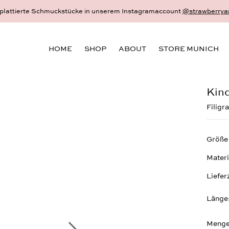
berryandcream.de
Dein schönster und persönlichster Schmuck - 18 Karat 
HOME
SHOP
ABOUT
STORE MUNICH
Kind
Filigr
Größe
Materi
Liefer
Länge
Menge