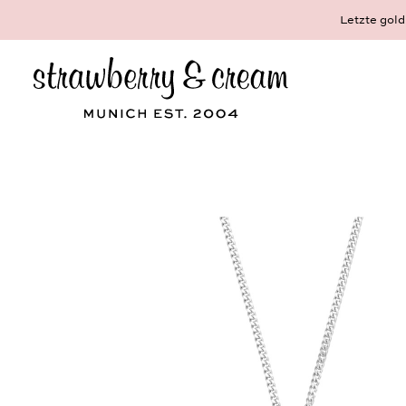
te goldplattierte Schmuckstücke in unserem Instagramaccount
@straw