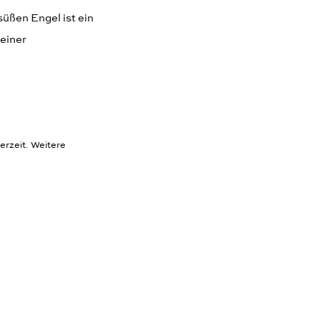
süßen Engel ist ein
 einer
erzeit. Weitere