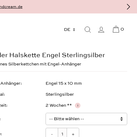
Gold und Sterlingsilber - gefertigt als Einzelstück auf Bestellung, ind
0
er Halskette Engel Sterlingsilber
anes Silberkettchen mit Engel-Anhänger
 Anhänger
Engel 15 x 10 mm
al
Sterlingsilber
zeit
2 Wochen **
i
:
-
+