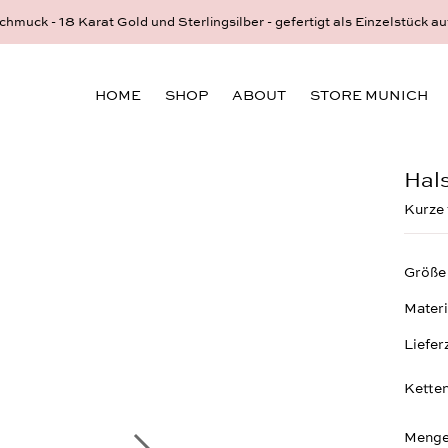
hmuck - 18 Karat Gold und Sterlingsilber - gefertigt als Einzelstück au
HOME
SHOP
ABOUT
STORE MUNICH
Hal
Kurze 
Größe
Materi
Liefer
Ketten
Menge