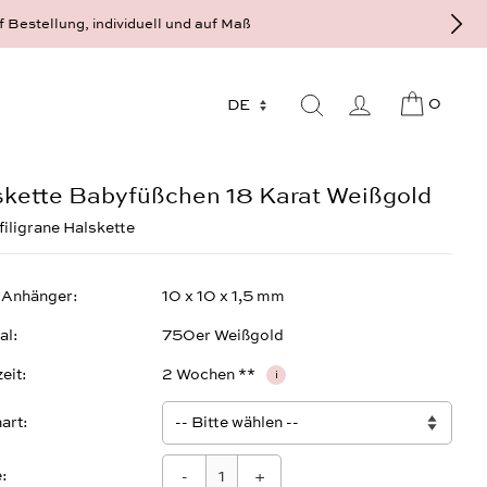
f Bestellung, individuell und auf Maß
0
skette Babyfüßchen 18 Karat Weißgold
filigrane Halskette
 Anhänger
10 x 10 x 1,5 mm
al
750er Weißgold
zeit
2 Wochen **
i
art
:
-
+