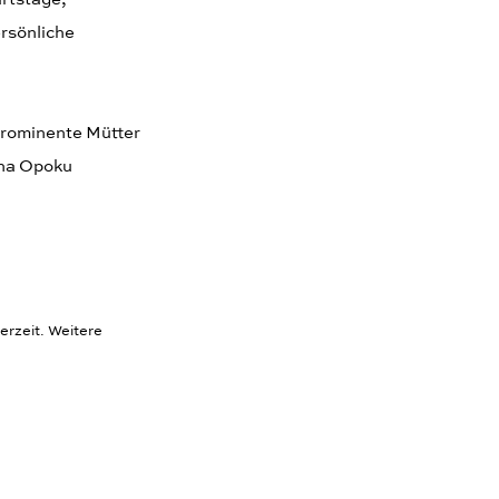
ersönliche
 prominente Mütter
ina Opoku
erzeit. Weitere