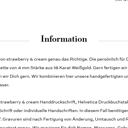
Inkl. 1
Information
 von strawberry & cream genau das Richtige. Die persönlich für 
tte von 4 mm Stärke aus 18 Karat Weißgold. Gern fertigen wir 
 wir Dich gern. Wir kombinieren hier unsere handgefertigten un
sser.
n strawberry & cream Handdruckschrift, Helvetica Druckbuchsta
chrift oder individuelle Handschriften. In diesem Fall benötige
DF. Gravuren sind nach Fertigung von Änderung, Umtausch und
avurtext genau. Wir gravieren für dich Namen, Messages, Gebu