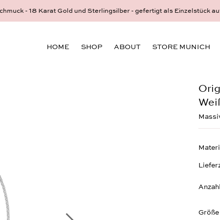
hmuck - 18 Karat Gold und Sterlingsilber - gefertigt als Einzelstück au
HOME
SHOP
ABOUT
STORE MUNICH
Orig
Wei
Massiv
Materi
Liefer
Anzah
Größe