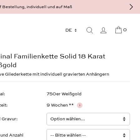
f Bestellung, individuell und auf Maß
0
inal Familienkette Solid 18 Karat
ßgold
e Gliederkette mit individuell gravierten Anhängern
al
750er Weißgold
zeit
9 Wochen **
i
l Gravur
 und Anzahl