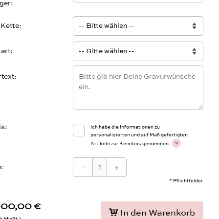
ger
 Kette
tart
text
is
Ich habe die Informationen zu
personalisierten und auf Maß gefertigten
?
Artikeln zur Kenntnis genommen.
:
-
+
* Pflichtfelder
000,00 €
In den Warenkorb