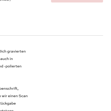
9% MwSt.
Dich gravierten
auch in
d -polierten
benschrift,
n wir einen Scan
 Rückgabe
rtstage,