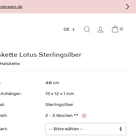
terlingsilber - gefertigt als Einzelstück auf Bestellung, individuell u
0
kette Lotus Sterlingsilber
Halskette
48 cm
 Anhänger
15 x 12 x 1 mm
al
Sterlingsilber
zeit
2 - 3 Wochen **
i
art