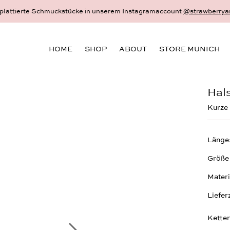
Dein schönster und persönlichster Schmuck - 18 Karat Gold und S
HOME
SHOP
ABOUT
STORE MUNICH
Hals
Kurze 
Länge
Größe
Materi
Liefer
Ketten