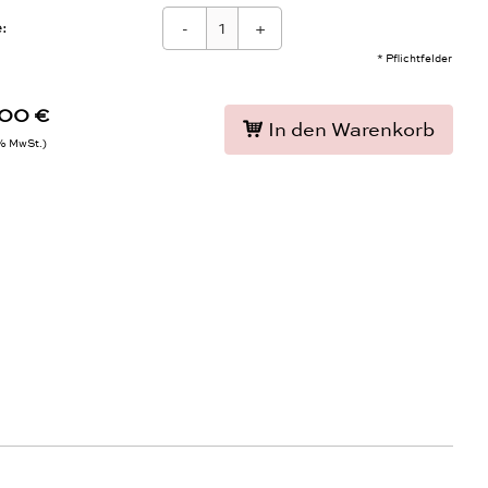
:
-
+
* Pflichtfelder
,00 €
In den Warenkorb
9% MwSt.