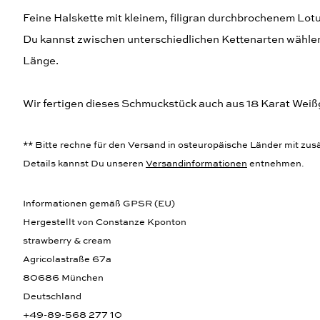
Feine Halskette mit kleinem, filigran durchbrochenem Lot
Du kannst zwischen unterschiedlichen Kettenarten wählen.
Länge.
Wir fertigen dieses Schmuckstück auch aus 18 Karat Weiß
** Bitte rechne für den Versand in osteuropäische Länder mit zusät
Details kannst Du unseren
Versandinformationen
entnehmen.
Informationen gemäß GPSR (EU)
Hergestellt von Constanze Kponton
strawberry & cream
Agricolastraße 67a
80686 München
Deutschland
+49-89-568 277 10