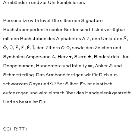
Armbändern und zur Uhr kombinieren.
Personalize with love! Die silbernen Signature
Buchstabenperlen in cooler Serifenschrift sind verfügbar
mit den Buchstaben des Alphabetes A-Z, den Umlauten Ä,
Ö, Ü, Ë, É, È, Ï, den Ziffern 0-9, sowie den Zeichen und
Symbolen Ampersand &, Herz ♥︎, Stern ★, Bindestrich - für
Doppelnamen, Hundepfote und Infinity ∞, Anker ⚓️ und
Schmetterling. Das Armband fertigen wir für Dich aus
schwarzem Onyx und 925er Silber. Es ist elastisch
aufgezogen und wird einfach über das Handgelenk gestreift.
Und so bestellst Du:
SCHRITT 1