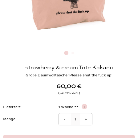
strawberry & cream Tote Kakadu
Große Baumwolltasche 'Please shut the fuck up'
60,00 €
Inkl. 19% MwSt.
Lieferzeit
1 Woche **
i
-
+
Menge: