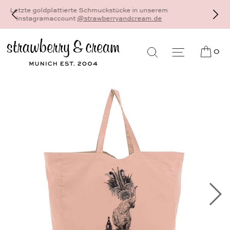
Dein schönster und persönlichster Schmuck - 18
Karat Gold und Sterlingsilber - gefertigt als
Einzelstück auf Bestellung, individuell und auf Maß
0