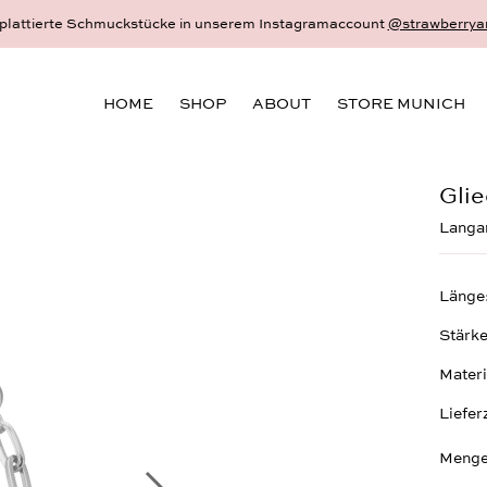
Dein schönster und persönlichster Schmuck - 18 Karat Gold und Sterl
HOME
SHOP
ABOUT
STORE MUNICH
Glie
Langa
Länge
Stärk
Materi
Liefer
Menge