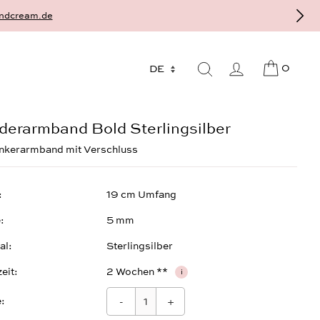
ingsilber - gefertigt als Einzelstück auf Bestellung, individuell und a
0
derarmband Bold Sterlingsilber
nkerarmband mit Verschluss
19 cm Umfang
e
5 mm
al
Sterlingsilber
zeit
2 Wochen **
i
:
-
+