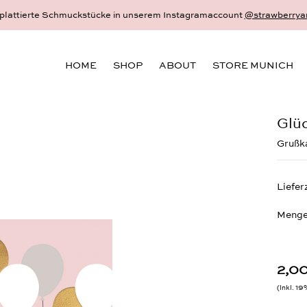
 und persönlichster Schmuck - 18 Karat Gold und Sterlingsilber - gefert
HOME
SHOP
ABOUT
STORE MUNICH
Glüc
Grußka
Liefer
Menge
2,00
Inkl. 1