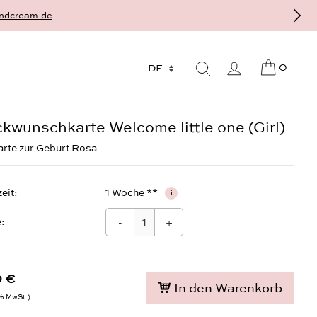
igt als Einzelstück auf Bestellung, individuell und auf Maß
0
kwunschkarte Welcome little one (Girl)
rte zur Geburt Rosa
zeit
1 Woche **
i
:
-
+
 €
In den Warenkorb
9% MwSt.